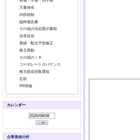
有報・半報・四半期
大量保有
内部統制
臨時報告書
その他の法定開示書類
決算短信
業績・配当予想修正
株主異動
その他のＩＲ
コーポレートガバナンス
株主総会招集通知
定款
PR情報
カレンダー
企業価値分析