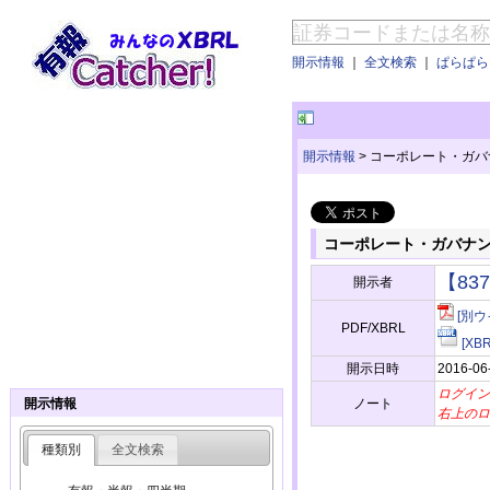
開示情報
｜
全文検索
｜
ぱらぱらE
開示情報
>
コーポレート・ガバ
コーポレート・ガバナ
【83
開示者
[別ウ
PDF/XBRL
[X
開示日時
2016-06
ログイン
ノート
開示情報
右上のロ
種類別
全文検索