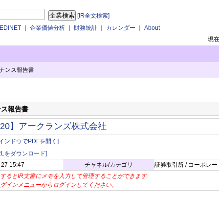
[IR全文検索]
DINET
｜
企業価値分析
｜
財務統計
｜
カレンダー
｜
About
現
ナンス報告書
ンス報告書
420】アークランズ株式会社
インドウでPDFを開く]
BRLをダウンロード]
-27 15:47
チャネル/カテゴリ
証券取引所 / コーポレ
するとIR文書にメモを入力して管理することができます
グインメニューからログインしてください。