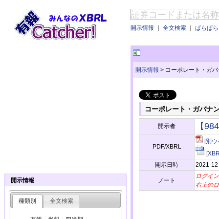
開示情報
｜
全文検索
｜
ぱらぱらE
開示情報
>
コーポレート・ガバ
コーポレート・ガバナ
【98
開示者
[別ウ
PDF/XBRL
[X
開示日時
2021-12
ログイン
ノート
開示情報
右上のロ
種類別
全文検索