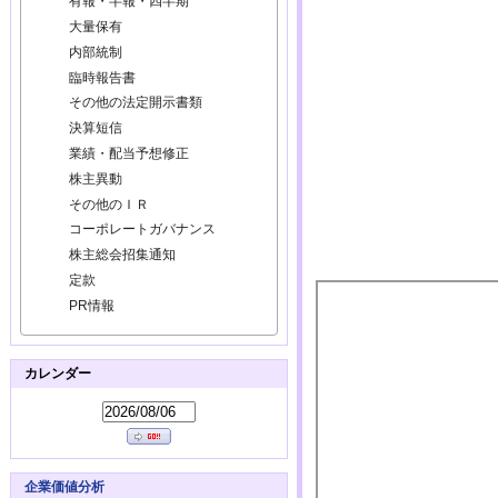
有報・半報・四半期
大量保有
内部統制
臨時報告書
その他の法定開示書類
決算短信
業績・配当予想修正
株主異動
その他のＩＲ
コーポレートガバナンス
株主総会招集通知
定款
PR情報
カレンダー
企業価値分析