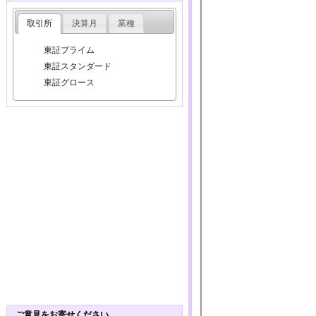
取引所
決算月
業種
東証プライム
東証スタンダード
東証グロース
ご意見をお寄せください