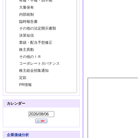
有報・半報・四半期
大量保有
内部統制
臨時報告書
その他の法定開示書類
決算短信
業績・配当予想修正
株主異動
その他のＩＲ
コーポレートガバナンス
株主総会招集通知
定款
PR情報
カレンダー
企業価値分析