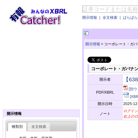
開示情報
｜
全文検索
｜
ぱらぱらE
開示情報
>
コーポレート・ガバ
コーポレート・ガバナ
【6
開示者
[別ウ
PDF/XBRL
[X
開示日時
2025-12
ログイン
ノート
開示情報
右上のロ
種類別
全文検索