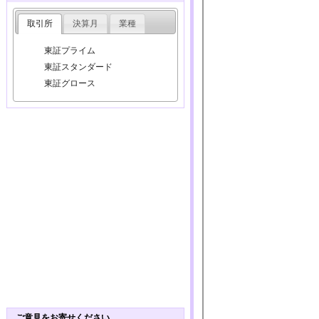
取引所
決算月
業種
東証プライム
東証スタンダード
東証グロース
ご意見をお寄せください