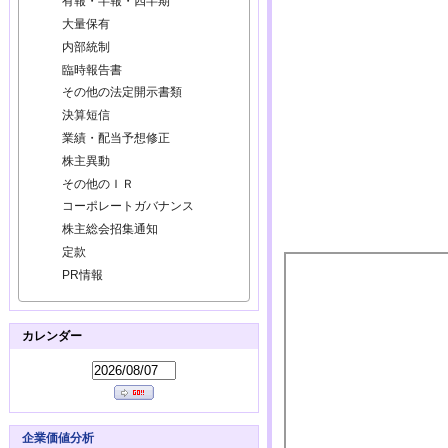
有報・半報・四半期
大量保有
内部統制
臨時報告書
その他の法定開示書類
決算短信
業績・配当予想修正
株主異動
その他のＩＲ
コーポレートガバナンス
株主総会招集通知
定款
PR情報
カレンダー
企業価値分析