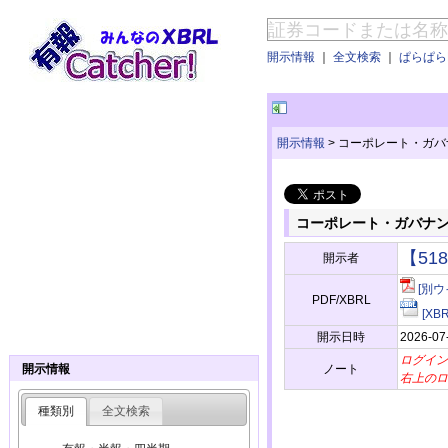
開示情報
｜
全文検索
｜
ぱらぱらE
開示情報
>
コーポレート・ガバ
コーポレート・ガバナ
【51
開示者
[別ウ
PDF/XBRL
[X
開示日時
2026-07
ログイン
ノート
開示情報
右上のロ
種類別
全文検索