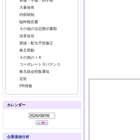
有報・半報・四半期
大量保有
内部統制
臨時報告書
その他の法定開示書類
決算短信
業績・配当予想修正
株主異動
その他のＩＲ
コーポレートガバナンス
株主総会招集通知
定款
PR情報
カレンダー
企業価値分析