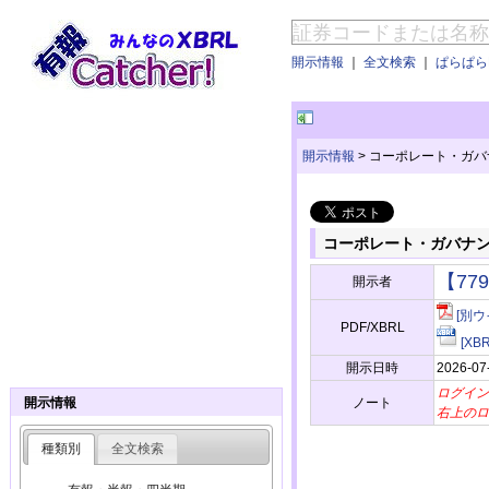
開示情報
｜
全文検索
｜
ぱらぱらE
開示情報
>
コーポレート・ガバ
コーポレート・ガバナ
【77
開示者
[別ウ
PDF/XBRL
[X
開示日時
2026-07
ログイン
ノート
開示情報
右上のロ
種類別
全文検索