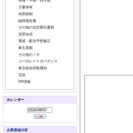
有報・半報・四半期
大量保有
内部統制
臨時報告書
その他の法定開示書類
決算短信
業績・配当予想修正
株主異動
その他のＩＲ
コーポレートガバナンス
株主総会招集通知
定款
PR情報
カレンダー
企業価値分析