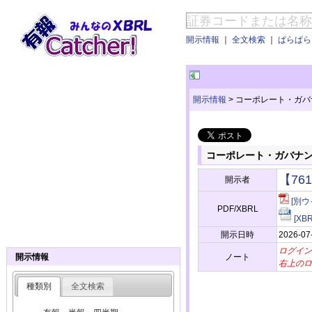
開示情報
｜
全文検索
｜
ぱらぱらE
開示情報
>
コーポレート・ガバ
コーポレート・ガバナ
【76
開示者
[別ウ
PDF/XBRL
[X
開示日時
2026-07
ログイン
ノート
開示情報
右上のロ
種類別
全文検索