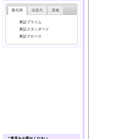
取引所
決算月
業種
東証プライム
東証スタンダード
東証グロース
ご意見をお寄せください