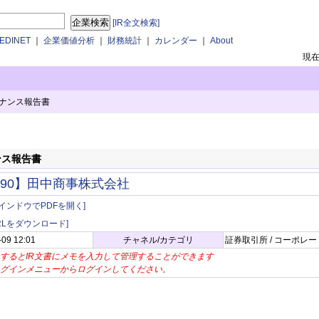
[IR全文検索]
DINET
｜
企業価値分析
｜
財務統計
｜
カレンダー
｜
About
現
ナンス報告書
ンス報告書
190】田中商事株式会社
インドウでPDFを開く]
BRLをダウンロード]
-09 12:01
チャネル/カテゴリ
証券取引所 / コーポレ
するとIR文書にメモを入力して管理することができます
グインメニューからログインしてください。