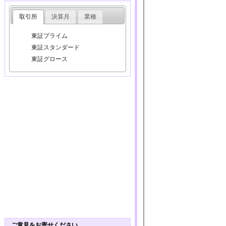
取引所
決算月
業種
東証プライム
東証スタンダード
東証グロース
ご意見をお寄せください