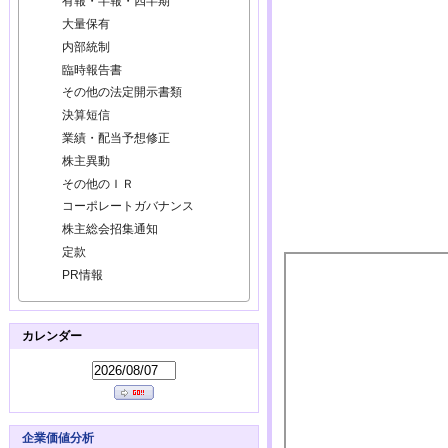
有報・半報・四半期
大量保有
内部統制
臨時報告書
その他の法定開示書類
決算短信
業績・配当予想修正
株主異動
その他のＩＲ
コーポレートガバナンス
株主総会招集通知
定款
PR情報
カレンダー
企業価値分析