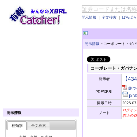
開示情報
｜
全文検索
｜
ぱらぱらE
開示情報
>
コーポレート・ガバ
コーポレート・ガバナ
【43
開示者
[別ウ
PDF/XBRL
[X
開示日時
2026-07
ログイン
ノート
開示情報
右上のロ
種類別
全文検索