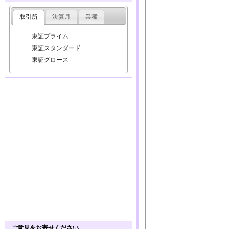
取引所
決算月
業種
東証プライム
東証スタンダード
東証グロース
ご意見をお寄せください