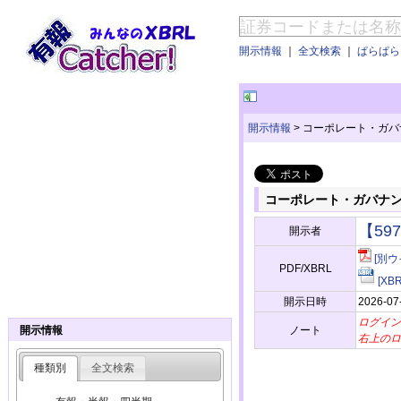
開示情報
｜
全文検索
｜
ぱらぱらE
開示情報
>
コーポレート・ガバ
コーポレート・ガバナ
【59
開示者
[別ウ
PDF/XBRL
[X
開示日時
2026-07
ログイン
ノート
開示情報
右上のロ
種類別
全文検索