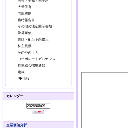
有報・半報・四半期
大量保有
内部統制
臨時報告書
その他の法定開示書類
決算短信
業績・配当予想修正
株主異動
その他のＩＲ
コーポレートガバナンス
株主総会招集通知
定款
PR情報
カレンダー
企業価値分析