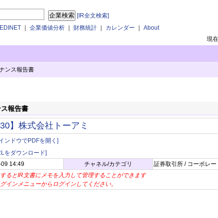
[IR全文検索]
DINET
｜
企業価値分析
｜
財務統計
｜
カレンダー
｜
About
現
ナンス報告書
ンス報告書
730】株式会社トーアミ
インドウでPDFを開く]
BRLをダウンロード]
-09 14:49
チャネル/カテゴリ
証券取引所 / コーポレ
するとIR文書にメモを入力して管理することができます
グインメニューからログインしてください。