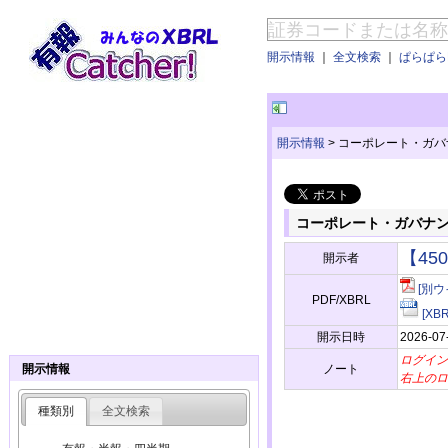
開示情報
｜
全文検索
｜
ぱらぱらE
開示情報
>
コーポレート・ガバ
コーポレート・ガバナ
【45
開示者
[別ウ
PDF/XBRL
[X
開示日時
2026-07
ログイン
ノート
開示情報
右上のロ
種類別
全文検索