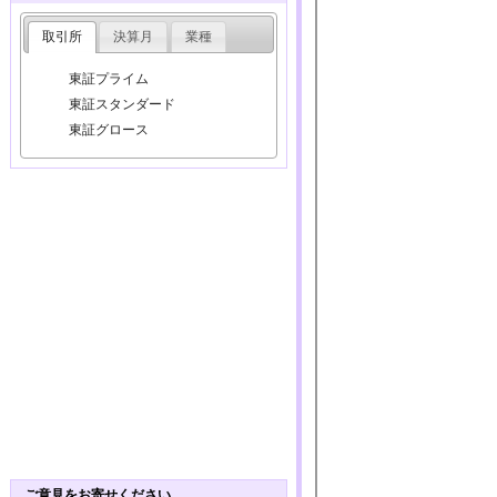
取引所
決算月
業種
東証プライム
東証スタンダード
東証グロース
ご意見をお寄せください