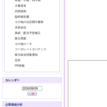
有報・半報・四半期
大量保有
内部統制
臨時報告書
その他の法定開示書類
決算短信
業績・配当予想修正
株主異動
その他のＩＲ
コーポレートガバナンス
株主総会招集通知
定款
PR情報
カレンダー
企業価値分析