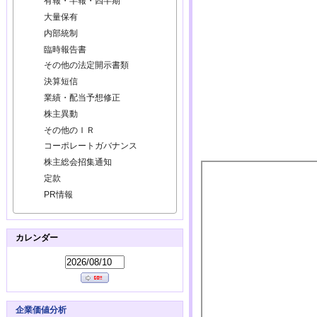
有報・半報・四半期
大量保有
内部統制
臨時報告書
その他の法定開示書類
決算短信
業績・配当予想修正
株主異動
その他のＩＲ
コーポレートガバナンス
株主総会招集通知
定款
PR情報
カレンダー
企業価値分析