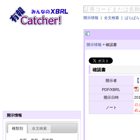
開示情報
｜
全文検索
｜
ぱらぱらE
開示情報
>
確認書
確認書
【
開示者
PDF/XBRL
開示日時
20
ロ
ノート
右
開示情報
種類別
全文検索