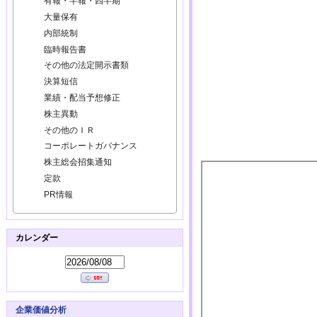
有報・半報・四半期
大量保有
内部統制
臨時報告書
その他の法定開示書類
決算短信
業績・配当予想修正
株主異動
その他のＩＲ
コーポレートガバナンス
株主総会招集通知
定款
PR情報
カレンダー
企業価値分析