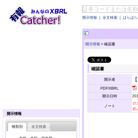
開示情報
｜
全文検索
｜
ぱらぱらE
開示情報
>
確認書
確認書
【
開示者
PDF/XBRL
開示日時
201
ロ
ノート
右
開示情報
種類別
全文検索