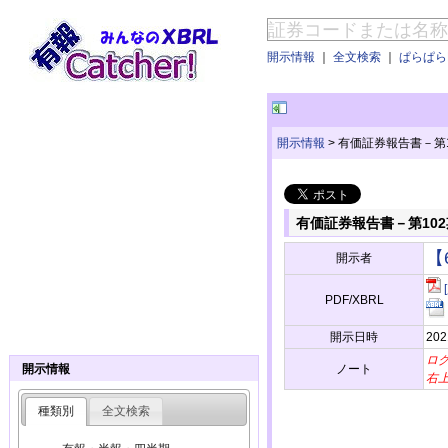
開示情報
｜
全文検索
｜
ぱらぱらE
開示情報
>
有価証券報告書－第10
有価証券報告書－第102期
【
開示者
PDF/XBRL
開示日時
202
ロ
ノート
開示情報
右
種類別
全文検索