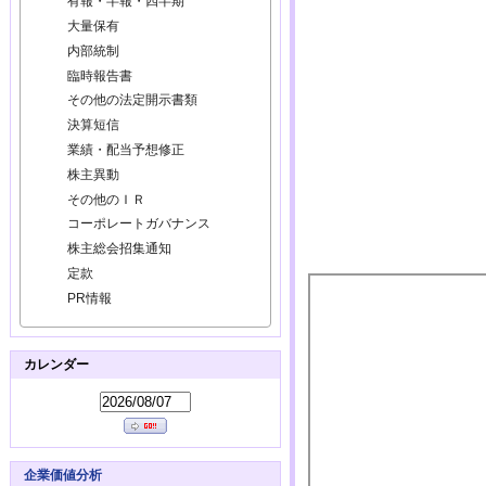
有報・半報・四半期
大量保有
内部統制
臨時報告書
その他の法定開示書類
決算短信
業績・配当予想修正
株主異動
その他のＩＲ
コーポレートガバナンス
株主総会招集通知
定款
PR情報
カレンダー
企業価値分析