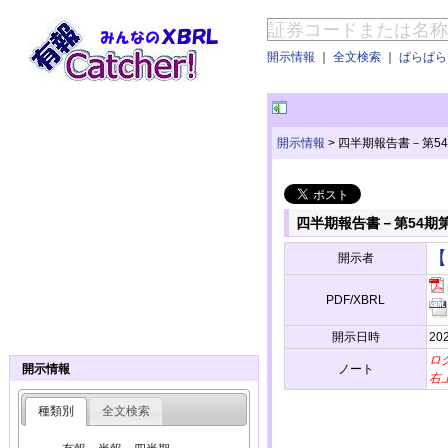
開示情報
｜
全文検索
｜
ぱらぱらE
開示情報
>
四半期報告書－第54期第3
四半期報告書－第54期第3四半
【
開示者
PDF/XBRL
開示日時
20
ロ
ノート
開示情報
右
種類別
全文検索