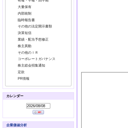
有報・半報・四半期
大量保有
内部統制
臨時報告書
その他の法定開示書類
決算短信
業績・配当予想修正
株主異動
その他のＩＲ
コーポレートガバナンス
株主総会招集通知
定款
PR情報
カレンダー
企業価値分析