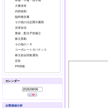
有報・半報・四半期
大量保有
内部統制
臨時報告書
その他の法定開示書類
決算短信
業績・配当予想修正
株主異動
その他のＩＲ
コーポレートガバナンス
株主総会招集通知
定款
PR情報
カレンダー
企業価値分析