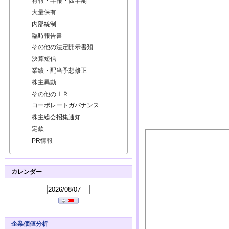
有報・半報・四半期
大量保有
内部統制
臨時報告書
その他の法定開示書類
決算短信
業績・配当予想修正
株主異動
その他のＩＲ
コーポレートガバナンス
株主総会招集通知
定款
PR情報
カレンダー
企業価値分析