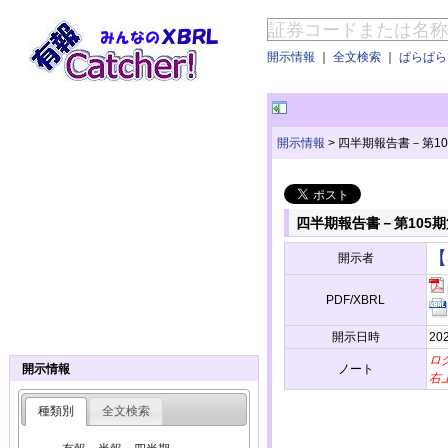
開示情報
｜
全文検索
｜
ぱらぱらE
開示情報
>
四半期報告書－第105期第
四半期報告書－第105期第2四
【
開示者
PDF/XBRL
開示日時
202
ロ
ノート
開示情報
右
種類別
全文検索