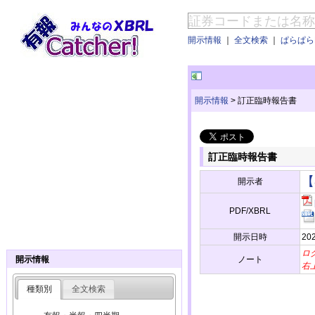
開示情報
｜
全文検索
｜
ぱらぱらE
開示情報
>
訂正臨時報告書
訂正臨時報告書
【
開示者
PDF/XBRL
開示日時
20
ロ
ノート
開示情報
右
種類別
全文検索