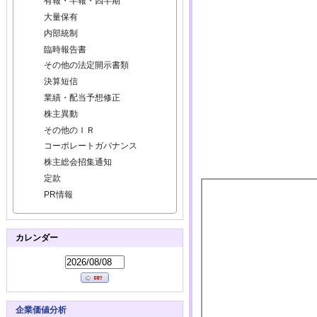
有報・半報・四半期
大量保有
内部統制
臨時報告書
その他の法定開示書類
決算短信
業績・配当予想修正
株主異動
その他のＩＲ
コーポレートガバナンス
株主総会招集通知
定款
PR情報
カレンダー
企業価値分析