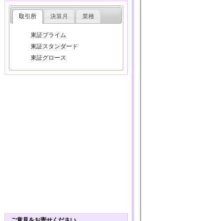
取引所
決算月
業種
東証プライム
東証スタンダード
東証グロース
ご意見をお寄せください