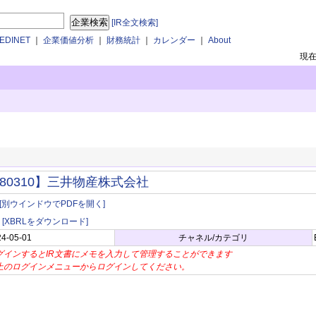
[IR全文検索]
DINET
｜
企業価値分析
｜
財務統計
｜
カレンダー
｜
About
現
80310】三井物産株式会社
[別ウインドウでPDFを開く]
[XBRLをダウンロード]
24-05-01
チャネル/カテゴリ
グインするとIR文書にメモを入力して管理することができます
上のログインメニューからログインしてください。