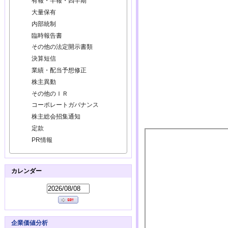
有報・半報・四半期
大量保有
内部統制
臨時報告書
その他の法定開示書類
決算短信
業績・配当予想修正
株主異動
その他のＩＲ
コーポレートガバナンス
株主総会招集通知
定款
PR情報
カレンダー
企業価値分析