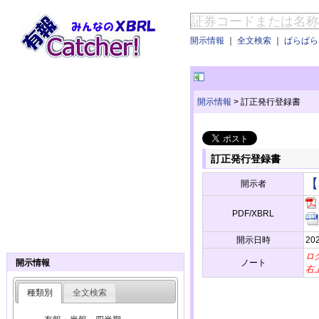
開示情報
｜
全文検索
｜
ぱらぱらE
開示情報
>
訂正発行登録書
訂正発行登録書
【
開示者
PDF/XBRL
開示日時
20
ロ
ノート
開示情報
右
種類別
全文検索