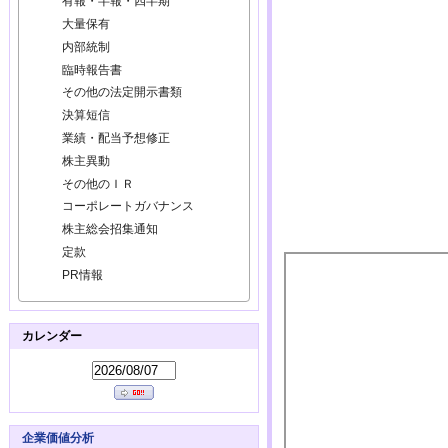
有報・半報・四半期
大量保有
内部統制
臨時報告書
その他の法定開示書類
決算短信
業績・配当予想修正
株主異動
その他のＩＲ
コーポレートガバナンス
株主総会招集通知
定款
PR情報
カレンダー
企業価値分析