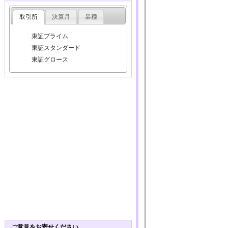
取引所
決算月
業種
東証プライム
東証スタンダード
東証グロース
ご意見をお寄せください