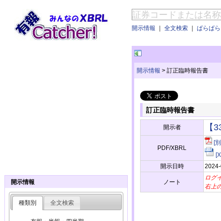
開示情報
｜
全文検索
｜
ぱらぱらE
開示情報
>
訂正臨時報告書
訂正臨時報告書
【3
開示者
[
PDF/XBRL
[
開示日時
2024-
ログ
ノート
開示情報
右上
種類別
全文検索