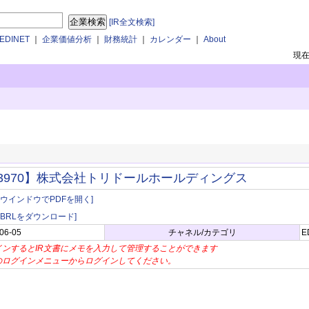
[IR全文検索]
DINET
｜
企業価値分析
｜
財務統計
｜
カレンダー
｜
About
現
3970】株式会社トリドールホールディングス
別ウインドウでPDFを開く]
XBRLをダウンロード]
06-05
チャネル/カテゴリ
E
インするとIR文書にメモを入力して管理することができます
のログインメニューからログインしてください。