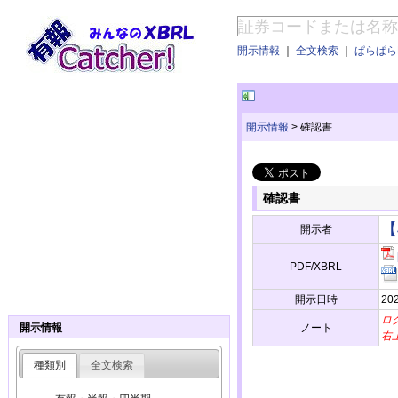
開示情報
｜
全文検索
｜
ぱらぱらE
開示情報
>
確認書
確認書
【
開示者
PDF/XBRL
開示日時
20
ロ
ノート
開示情報
右
種類別
全文検索