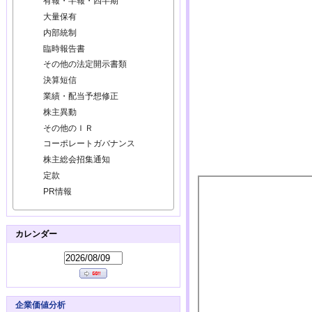
有報・半報・四半期
大量保有
内部統制
臨時報告書
その他の法定開示書類
決算短信
業績・配当予想修正
株主異動
その他のＩＲ
コーポレートガバナンス
株主総会招集通知
定款
PR情報
カレンダー
企業価値分析