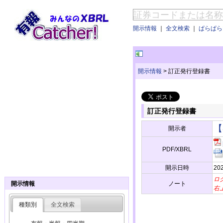
開示情報
｜
全文検索
｜
ぱらぱらE
開示情報
>
訂正発行登録書
訂正発行登録書
【
開示者
PDF/XBRL
開示日時
20
ロ
ノート
開示情報
右
種類別
全文検索