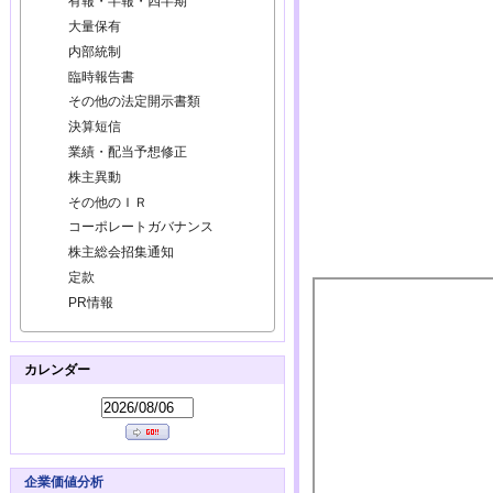
有報・半報・四半期
大量保有
内部統制
臨時報告書
その他の法定開示書類
決算短信
業績・配当予想修正
株主異動
その他のＩＲ
コーポレートガバナンス
株主総会招集通知
定款
PR情報
カレンダー
企業価値分析