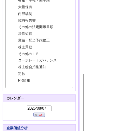
有報・半報・四半期
大量保有
内部統制
臨時報告書
その他の法定開示書類
決算短信
業績・配当予想修正
株主異動
その他のＩＲ
コーポレートガバナンス
株主総会招集通知
定款
PR情報
カレンダー
企業価値分析