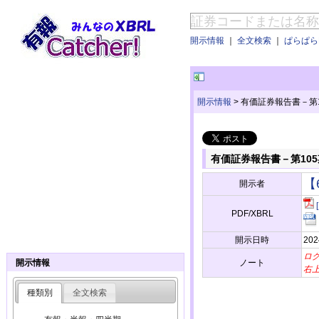
開示情報
｜
全文検索
｜
ぱらぱらE
開示情報
>
有価証券報告書－第105期
有価証券報告書－第105期(20
【
開示者
PDF/XBRL
開示日時
202
ロ
ノート
開示情報
右
種類別
全文検索