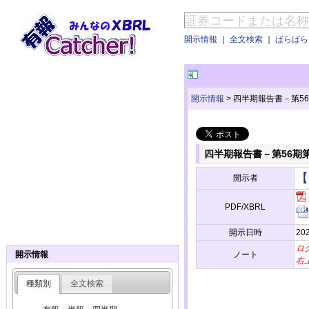
開示情報
｜
全文検索
｜
ぱらぱらE
開示情報
>
四半期報告書－第56期第1
四半期報告書－第56期第1四半
【
開示者
PDF/XBRL
開示日時
20
ロ
ノート
開示情報
右
種類別
全文検索