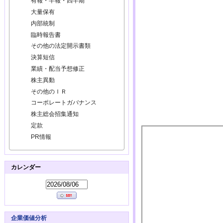
有報・半報・四半期
大量保有
内部統制
臨時報告書
その他の法定開示書類
決算短信
業績・配当予想修正
株主異動
その他のＩＲ
コーポレートガバナンス
株主総会招集通知
定款
PR情報
カレンダー
企業価値分析