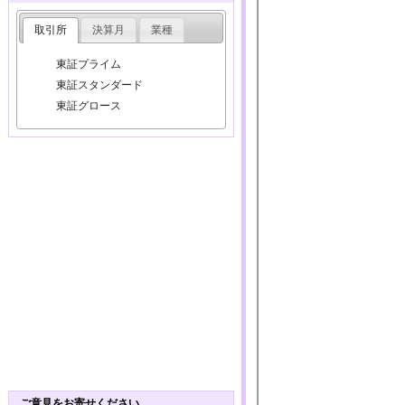
取引所
決算月
業種
東証プライム
東証スタンダード
東証グロース
ご意見をお寄せください