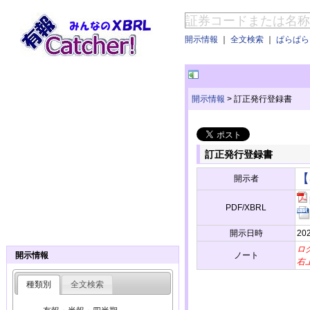
開示情報
｜
全文検索
｜
ぱらぱらE
開示情報
>
訂正発行登録書
訂正発行登録書
【
開示者
PDF/XBRL
開示日時
20
ロ
ノート
開示情報
右
種類別
全文検索