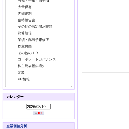
有報・半報・四半期
大量保有
内部統制
臨時報告書
その他の法定開示書類
決算短信
業績・配当予想修正
株主異動
その他のＩＲ
コーポレートガバナンス
株主総会招集通知
定款
PR情報
カレンダー
企業価値分析