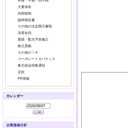
有報・半報・四半期
大量保有
内部統制
臨時報告書
その他の法定開示書類
決算短信
業績・配当予想修正
株主異動
その他のＩＲ
コーポレートガバナンス
株主総会招集通知
定款
PR情報
カレンダー
企業価値分析