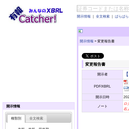
開示情報
｜
全文検索
｜
ぱらぱらE
開示情報
>
変更報告書
変更報告書
【
開示者
PDF/XBRL
開示日時
20
ロ
ノート
開示情報
右
種類別
全文検索