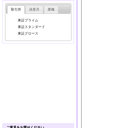
取引所
決算月
業種
東証プライム
東証スタンダード
東証グロース
ご意見をお寄せください