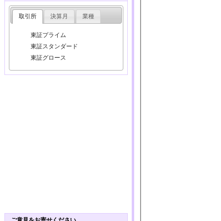
取引所
決算月
業種
東証プライム
東証スタンダード
東証グロース
ご意見をお寄せください