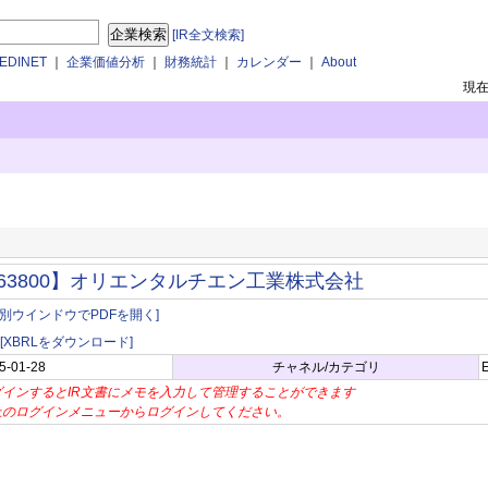
[IR全文検索]
DINET
｜
企業価値分析
｜
財務統計
｜
カレンダー
｜
About
現
63800】オリエンタルチエン工業株式会社
[別ウインドウでPDFを開く]
[XBRLをダウンロード]
5-01-28
チャネル/カテゴリ
グインするとIR文書にメモを入力して管理することができます
上のログインメニューからログインしてください。