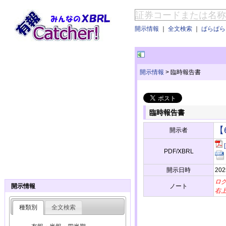
開示情報
｜
全文検索
｜
ぱらぱらE
開示情報
>
臨時報告書
臨時報告書
【
開示者
PDF/XBRL
開示日時
202
ロ
ノート
開示情報
右
種類別
全文検索