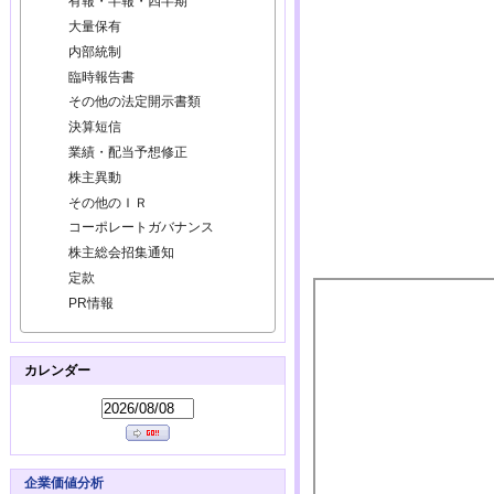
有報・半報・四半期
大量保有
内部統制
臨時報告書
その他の法定開示書類
決算短信
業績・配当予想修正
株主異動
その他のＩＲ
コーポレートガバナンス
株主総会招集通知
定款
PR情報
カレンダー
企業価値分析