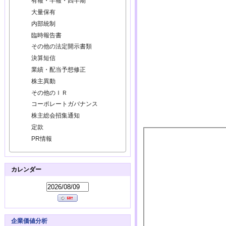
有報・半報・四半期
大量保有
内部統制
臨時報告書
その他の法定開示書類
決算短信
業績・配当予想修正
株主異動
その他のＩＲ
コーポレートガバナンス
株主総会招集通知
定款
PR情報
カレンダー
企業価値分析