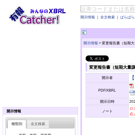
開示情報
｜
全文検索
｜
ぱらぱらE
開示情報
>
変更報告書（短期大
変更報告書（短期大量
【
開示者
PDF/XBRL
開示日時
20
ロ
ノート
開示情報
右
種類別
全文検索