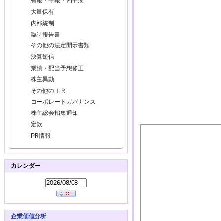
有報・半報・四半期
大量保有
内部統制
臨時報告書
その他の法定開示書類
決算短信
業績・配当予想修正
株主異動
その他のＩＲ
コーポレートガバナンス
株主総会招集通知
定款
PR情報
カレンダー
企業価値分析