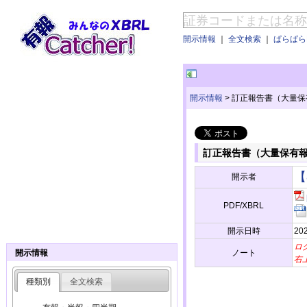
開示情報
｜
全文検索
｜
ぱらぱらE
開示情報
>
訂正報告書（大量保
訂正報告書（大量保有
【
開示者
PDF/XBRL
開示日時
20
ロ
ノート
開示情報
右
種類別
全文検索