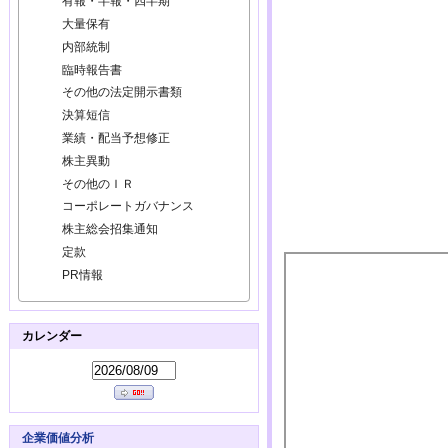
有報・半報・四半期
大量保有
内部統制
臨時報告書
その他の法定開示書類
決算短信
業績・配当予想修正
株主異動
その他のＩＲ
コーポレートガバナンス
株主総会招集通知
定款
PR情報
カレンダー
企業価値分析