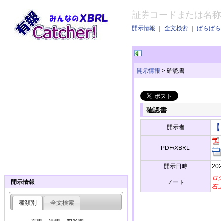
開示情報
｜
全文検索
｜
ぱらぱらE
開示情報
>
確認書
確認書
【
開示者
PDF/XBRL
開示日時
20
ロ
ノート
開示情報
右
種類別
全文検索