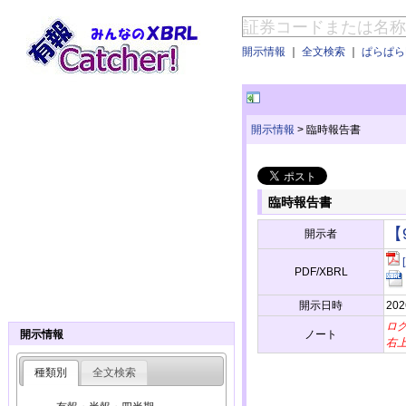
開示情報
｜
全文検索
｜
ぱらぱらE
開示情報
>
臨時報告書
臨時報告書
【
開示者
PDF/XBRL
開示日時
202
ロ
ノート
開示情報
右
種類別
全文検索