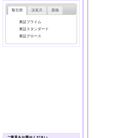
取引所
決算月
業種
東証プライム
東証スタンダード
東証グロース
ご意見をお寄せください