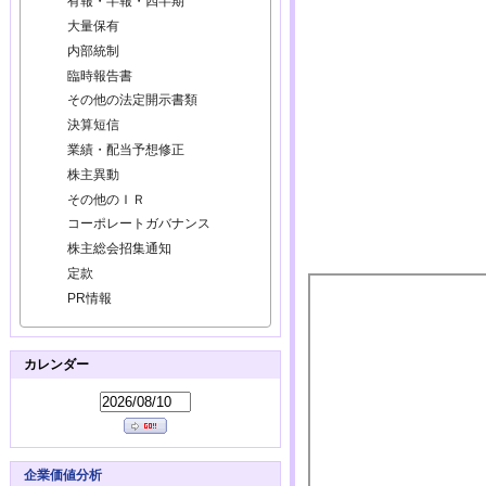
有報・半報・四半期
大量保有
内部統制
臨時報告書
その他の法定開示書類
決算短信
業績・配当予想修正
株主異動
その他のＩＲ
コーポレートガバナンス
株主総会招集通知
定款
PR情報
カレンダー
企業価値分析