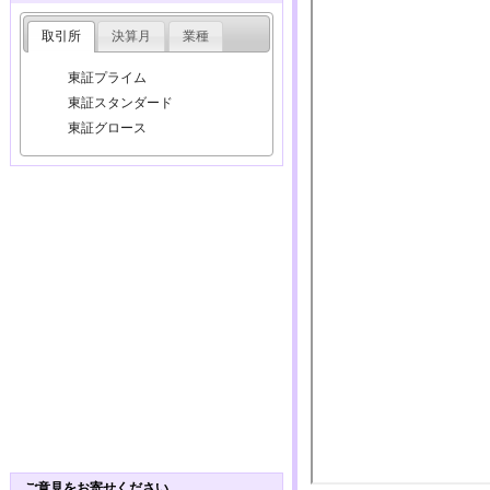
取引所
決算月
業種
東証プライム
東証スタンダード
東証グロース
ご意見をお寄せください