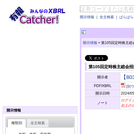
開示情報
｜
全文検索
｜
ぱらぱらE
開示情報
>
第105回定時株主
第105回定時株主総会
【8
開示者
PDF/XBRL
[別
開示日時
2024/05
ログイ
ノート
右上の
開示情報
種類別
全文検索