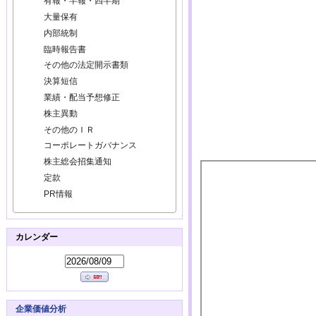
有報・半報・四半期
大量保有
内部統制
臨時報告書
その他の法定開示書類
決算短信
業績・配当予想修正
株主異動
その他のＩＲ
コーポレートガバナンス
株主総会招集通知
定款
PR情報
カレンダー
企業価値分析