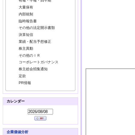
有報・半報・四半期
大量保有
内部統制
臨時報告書
その他の法定開示書類
決算短信
業績・配当予想修正
株主異動
その他のＩＲ
コーポレートガバナンス
株主総会招集通知
定款
PR情報
カレンダー
企業価値分析