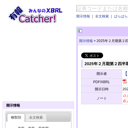
開示情報
｜
全文検索
｜
ぱらぱらE
開示情報
>
2025年２月期第
2025年２月期第２四
【
開示者
PDF/XBRL
開示日時
202
ロ
ノート
右
開示情報
種類別
全文検索