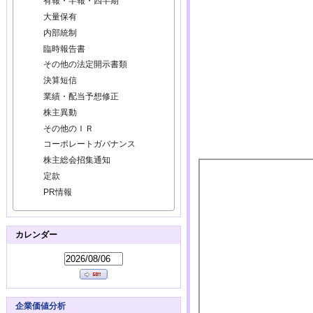
有報・半報・四半期
大量保有
内部統制
臨時報告書
その他の法定開示書類
決算短信
業績・配当予想修正
株主異動
その他のＩＲ
コーポレートガバナンス
株主総会招集通知
定款
PR情報
カレンダー
企業価値分析