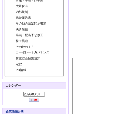
有報・半報・四半期
大量保有
内部統制
臨時報告書
その他の法定開示書類
決算短信
業績・配当予想修正
株主異動
その他のＩＲ
コーポレートガバナンス
株主総会招集通知
定款
PR情報
カレンダー
企業価値分析