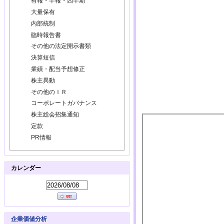
有報・半報・四半期
大量保有
内部統制
臨時報告書
その他の法定開示書類
決算短信
業績・配当予想修正
株主異動
その他のＩＲ
コーポレートガバナンス
株主総会招集通知
定款
PR情報
カレンダー
企業価値分析