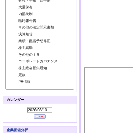
有報・半報・四半期
大量保有
内部統制
臨時報告書
その他の法定開示書類
決算短信
業績・配当予想修正
株主異動
その他のＩＲ
コーポレートガバナンス
株主総会招集通知
定款
PR情報
カレンダー
企業価値分析