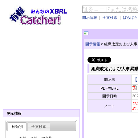
開示情報
｜
全文検索
｜
ぱらぱらE
開示情報
>
組織改定および人事
組織改定および人事異
【
開示者
PDF/XBRL
開示日時
202
ロ
ノート
右
開示情報
種類別
全文検索