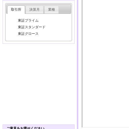
取引所
決算月
業種
東証プライム
東証スタンダード
東証グロース
ご意見をお寄せください