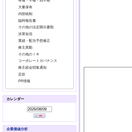
有報・半報・四半期
大量保有
内部統制
臨時報告書
その他の法定開示書類
決算短信
業績・配当予想修正
株主異動
その他のＩＲ
コーポレートガバナンス
株主総会招集通知
定款
PR情報
カレンダー
企業価値分析