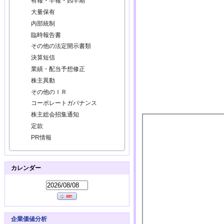
有報・半報・四半期
大量保有
内部統制
臨時報告書
その他の法定開示書類
決算短信
業績・配当予想修正
株主異動
その他のＩＲ
コーポレートガバナンス
株主総会招集通知
定款
PR情報
カレンダー
企業価値分析