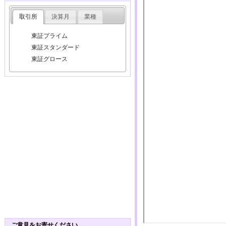
取引所
決算月
業種
東証プライム
東証スタンダード
東証グロース
ご意見をお寄せください