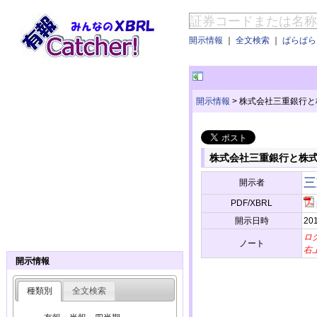
開示情報
｜
全文検索
｜
ぱらぱらE
開示情報
>
株式会社三重銀行と
株式会社三重銀行と株
三
開示者
PDF/XBRL
開示日時
201
ロ
ノート
右
開示情報
種類別
全文検索