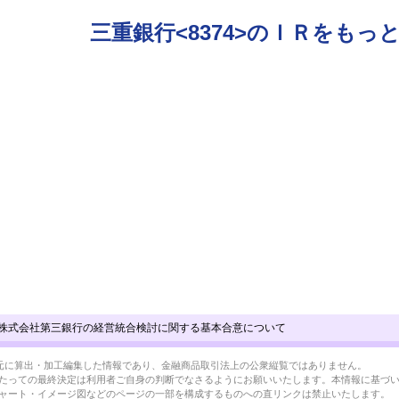
三重銀行<8374>のＩＲをもっ
株式会社第三銀行の経営統合検討に関する基本合意について
BRLを元に算出・加工編集した情報であり、金融商品取引法上の公衆縦覧ではありません。
たっての最終決定は利用者ご自身の判断でなさるようにお願いいたします。本情報に基づ
ャート・イメージ図などのページの一部を構成するものへの直リンクは禁止いたします。