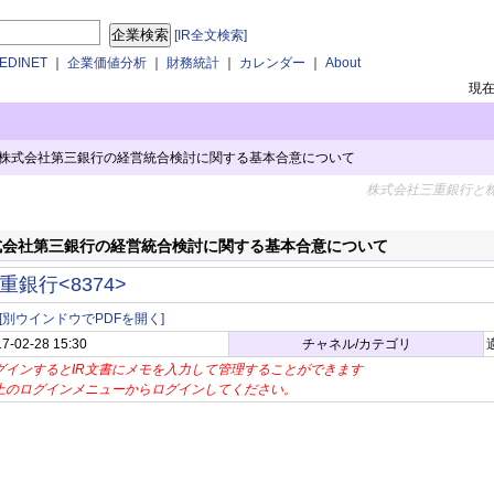
[IR全文検索]
DINET
｜
企業価値分析
｜
財務統計
｜
カレンダー
｜
About
現
株式会社第三銀行の経営統合検討に関する基本合意について
株式会社三重銀行と
式会社第三銀行の経営統合検討に関する基本合意について
重銀行<8374>
[別ウインドウでPDFを開く]
7-02-28 15:30
チャネル/カテゴリ
グインするとIR文書にメモを入力して管理することができます
上のログインメニューからログインしてください。