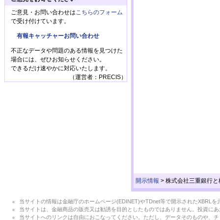
ご意見・お問い合わせは
こちらのフォーム
で受け付けています。
有報キャッチャーお問い合わせ
不正なデータや問題のある情報を見つけた
場合には、ぜひお知らせください。
できるだけ速やかに対応いたします。
（運営者：PRECIS）
開示情報
>
株式会社三重銀行と
当サイトの情報は金融庁のホームページ(EDINET)やTDnet等で開示されたX
当サイトは、金融商品の販売又は勧誘を目的としたものではありません。投資にあ
当サイトへのリンクは自由におこなってください。ただし、データそのものや、チ