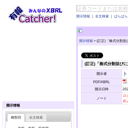
開示情報
｜
全文検索
｜
ぱらぱらE
開示情報
>
(訂正)「株式分割
(訂正)「株式分割並び
ト
開示者
PDF/XBRL
開示日時
202
ロ
ノート
右
開示情報
種類別
全文検索