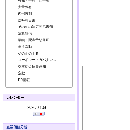
有報・半報・四半期
大量保有
内部統制
臨時報告書
その他の法定開示書類
決算短信
業績・配当予想修正
株主異動
その他のＩＲ
コーポレートガバナンス
株主総会招集通知
定款
PR情報
カレンダー
企業価値分析