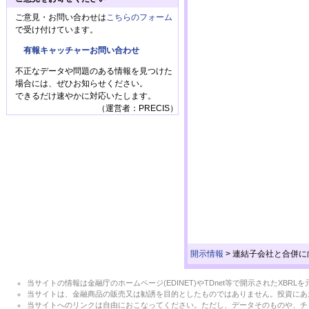
ご意見・お問い合わせは
こちらのフォーム
で受け付けています。
有報キャッチャーお問い合わせ
不正なデータや問題のある情報を見つけた
場合には、ぜひお知らせください。
できるだけ速やかに対応いたします。
（運営者：PRECIS）
開示情報
>
連結子会社と合併に
当サイトの情報は金融庁のホームページ(EDINET)やTDnet等で開示されたX
当サイトは、金融商品の販売又は勧誘を目的としたものではありません。投資にあ
当サイトへのリンクは自由におこなってください。ただし、データそのものや、チ