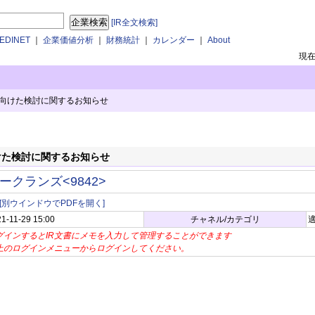
[IR全文検索]
DINET
｜
企業価値分析
｜
財務統計
｜
カレンダー
｜
About
現
向けた検討に関するお知らせ
けた検討に関するお知らせ
ークランズ<9842>
[別ウインドウでPDFを開く]
1-11-29 15:00
チャネル/カテゴリ
適
グインするとIR文書にメモを入力して管理することができます
上のログインメニューからログインしてください。