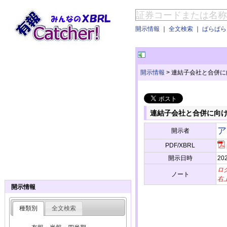
開示情報
｜
全文検索
｜
ぱらぱらE
開示情報
>
連結子会社と合併に
連結子会社と合併に向
ア
開示者
PDF/XBRL
開示日時
202
ロ
ノート
右
開示情報
種類別
全文検索