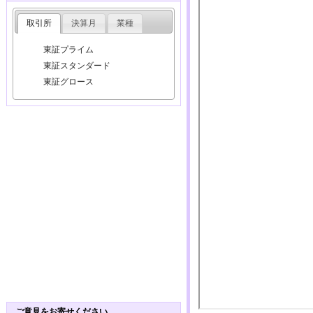
取引所
決算月
業種
東証プライム
東証スタンダード
東証グロース
ご意見をお寄せください