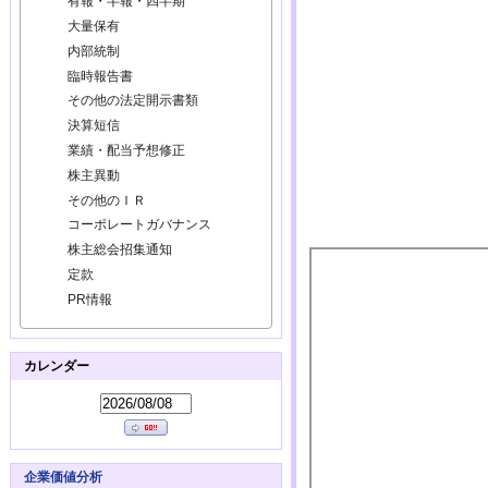
有報・半報・四半期
大量保有
内部統制
臨時報告書
その他の法定開示書類
決算短信
業績・配当予想修正
株主異動
その他のＩＲ
コーポレートガバナンス
株主総会招集通知
定款
PR情報
カレンダー
企業価値分析