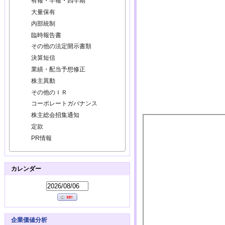
有報・半報・四半期
大量保有
内部統制
臨時報告書
その他の法定開示書類
決算短信
業績・配当予想修正
株主異動
その他のＩＲ
コーポレートガバナンス
株主総会招集通知
定款
PR情報
カレンダー
企業価値分析