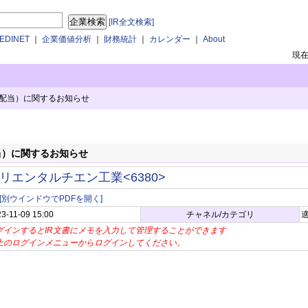
[IR全文検索]
DINET
｜
企業価値分析
｜
財務統計
｜
カレンダー
｜
About
現
配当）に関するお知らせ
当）に関するお知らせ
リエンタルチエン工業<6380>
[別ウインドウでPDFを開く]
3-11-09 15:00
チャネル/カテゴリ
適
グインするとIR文書にメモを入力して管理することができます
上のログインメニューからログインしてください。