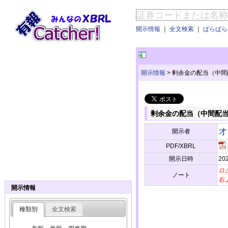
開示情報
｜
全文検索
｜
ぱらぱらE
開示情報
>
剰余金の配当（中間
剰余金の配当（中間配
オ
開示者
PDF/XBRL
開示日時
202
ロ
ノート
右
開示情報
種類別
全文検索