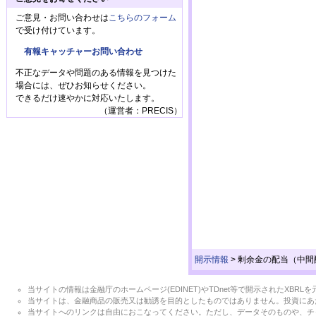
ご意見・お問い合わせは
こちらのフォーム
で受け付けています。
有報キャッチャーお問い合わせ
不正なデータや問題のある情報を見つけた
場合には、ぜひお知らせください。
できるだけ速やかに対応いたします。
（運営者：PRECIS）
開示情報
>
剰余金の配当（中間
当サイトの情報は金融庁のホームページ(EDINET)やTDnet等で開示されたX
当サイトは、金融商品の販売又は勧誘を目的としたものではありません。投資にあ
当サイトへのリンクは自由におこなってください。ただし、データそのものや、チ