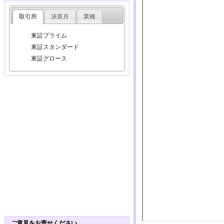
取引所
決算月
業種
東証プライム
東証スタンダード
東証グロース
ご意見をお寄せください