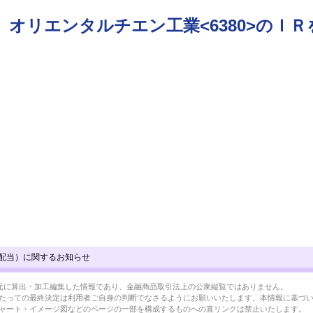
オリエンタルチエン工業<6380>のＩ
配当）に関するお知らせ
BRLを元に算出・加工編集した情報であり、金融商品取引法上の公衆縦覧ではありません。
たっての最終決定は利用者ご自身の判断でなさるようにお願いいたします。本情報に基づ
ャート・イメージ図などのページの一部を構成するものへの直リンクは禁止いたします。