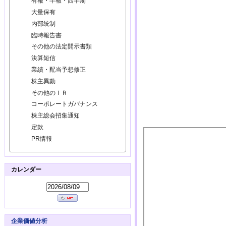
有報・半報・四半期
大量保有
内部統制
臨時報告書
その他の法定開示書類
決算短信
業績・配当予想修正
株主異動
その他のＩＲ
コーポレートガバナンス
株主総会招集通知
定款
PR情報
カレンダー
企業価値分析