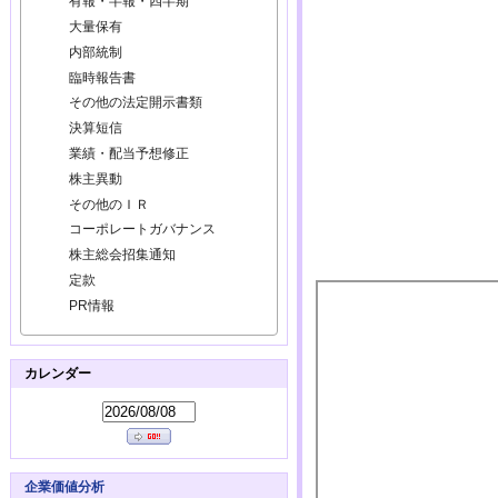
有報・半報・四半期
大量保有
内部統制
臨時報告書
その他の法定開示書類
決算短信
業績・配当予想修正
株主異動
その他のＩＲ
コーポレートガバナンス
株主総会招集通知
定款
PR情報
カレンダー
企業価値分析