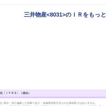
三井物産<8031>のＩＲをもっ
算短信〔ＩＦＲＳ〕（連結）
BRLを元に算出・加工編集した情報であり、金融商品取引法上の公衆縦覧ではありません。