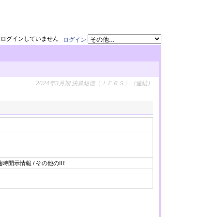
在ログインしていません
ログイン
2024年3月期 決算短信〔ＩＦＲＳ〕（連結）
適時開示情報 / その他のIR