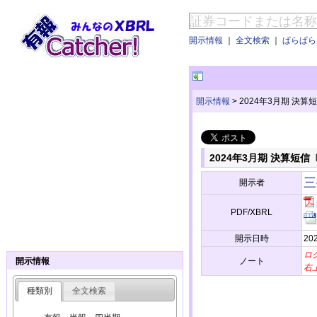
開示情報
｜
全文検索
｜
ぱらぱらE
開示情報
>
2024年3月期 決
2024年3月期 決算短
三
開示者
PDF/XBRL
開示日時
202
ロ
ノート
開示情報
右
種類別
全文検索