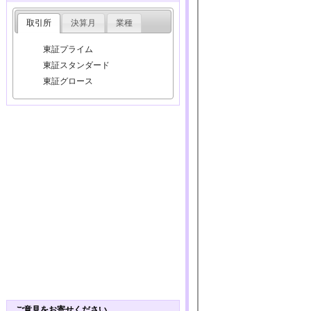
取引所
決算月
業種
東証プライム
東証スタンダード
東証グロース
ご意見をお寄せください