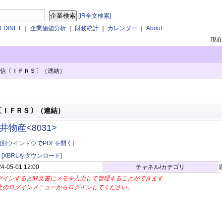
[IR全文検索]
DINET
｜
企業価値分析
｜
財務統計
｜
カレンダー
｜
About
現
算短信〔ＩＦＲＳ〕（連結）
信〔ＩＦＲＳ〕（連結）
井物産<8031>
[別ウインドウでPDFを開く]
[XBRLをダウンロード]
4-05-01 12:00
チャネル/カテゴリ
グインするとIR文書にメモを入力して管理することができます
上のログインメニューからログインしてください。