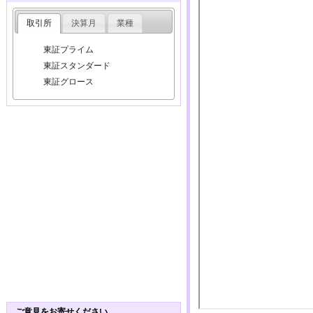
取引所
決算月
業種
東証プライム
東証スタンダード
東証グロース
ご意見をお寄せください