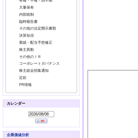
有報・半報・四半期
大量保有
内部統制
臨時報告書
その他の法定開示書類
決算短信
業績・配当予想修正
株主異動
その他のＩＲ
コーポレートガバナンス
株主総会招集通知
定款
PR情報
カレンダー
企業価値分析