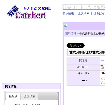
開示情報
｜
全文検索
｜
ぱらぱらE
開示情報
>
株式分割および株式
株式分割および株式分
三
開示者
PDF/XBRL
開示日時
202
ロ
ノート
右
開示情報
種類別
全文検索