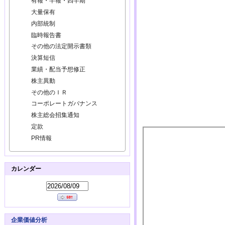
有報・半報・四半期
大量保有
内部統制
臨時報告書
その他の法定開示書類
決算短信
業績・配当予想修正
株主異動
その他のＩＲ
コーポレートガバナンス
株主総会招集通知
定款
PR情報
カレンダー
企業価値分析