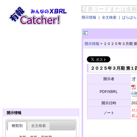
開示情報
｜
全文検索
｜
ぱらぱらE
開示情報
>
２０２５年３月期 
２０２５年３月期 第１
オ
開示者
PDF/XBRL
開示日時
202
ロ
ノート
開示情報
右
種類別
全文検索