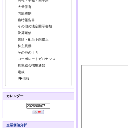
有報・半報・四半期
大量保有
内部統制
臨時報告書
その他の法定開示書類
決算短信
業績・配当予想修正
株主異動
その他のＩＲ
コーポレートガバナンス
株主総会招集通知
定款
PR情報
カレンダー
企業価値分析