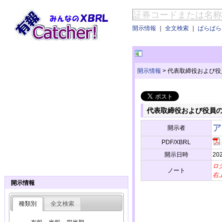
開示情報
｜
全文検索
｜
ぱらぱらE
開示情報
>
代表取締役および役
代表取締役および役員
ア
開示者
PDF/XBRL
開示日時
202
ロ
ノート
右
開示情報
種類別
全文検索