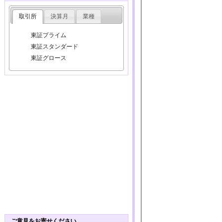
取引所
決算月
業種
東証プライム
東証スタンダード
東証グロース
ご意見をお寄せください