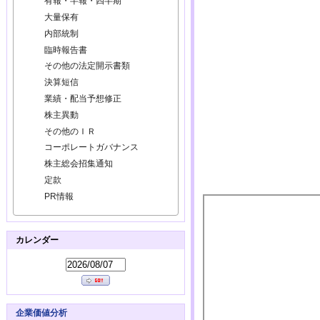
有報・半報・四半期
大量保有
内部統制
臨時報告書
その他の法定開示書類
決算短信
業績・配当予想修正
株主異動
その他のＩＲ
コーポレートガバナンス
株主総会招集通知
定款
PR情報
カレンダー
企業価値分析