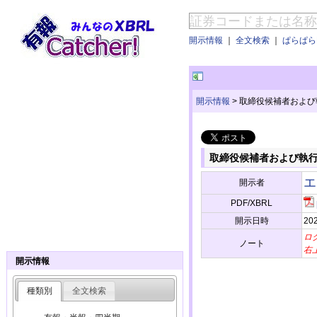
開示情報
｜
全文検索
｜
ぱらぱらE
開示情報
>
取締役候補者および
取締役候補者および執
エ
開示者
PDF/XBRL
開示日時
202
ロ
ノート
右
開示情報
種類別
全文検索