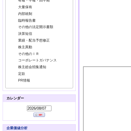
有報・半報・四半期
大量保有
内部統制
臨時報告書
その他の法定開示書類
決算短信
業績・配当予想修正
株主異動
その他のＩＲ
コーポレートガバナンス
株主総会招集通知
定款
PR情報
カレンダー
企業価値分析