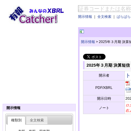
開示情報
｜
全文検索
｜
ぱらぱらE
開示情報
>
2025年３月期 決
2025年３月期 決算短
ト
開示者
PDF/XBRL
開示日時
202
ロ
ノート
開示情報
右
種類別
全文検索