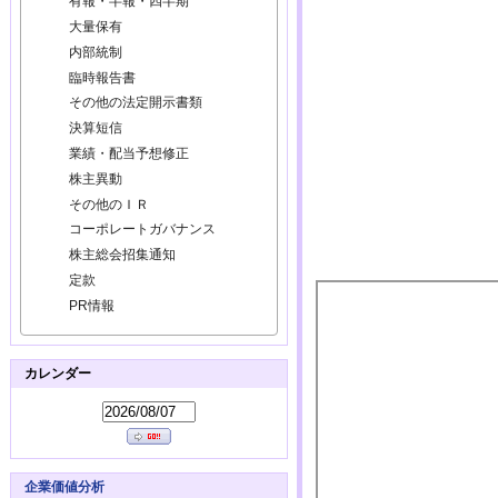
有報・半報・四半期
大量保有
内部統制
臨時報告書
その他の法定開示書類
決算短信
業績・配当予想修正
株主異動
その他のＩＲ
コーポレートガバナンス
株主総会招集通知
定款
PR情報
カレンダー
企業価値分析