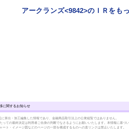
アークランズ<9842>のＩＲをも
移に関するお知らせ
BRLを元に算出・加工編集した情報であり、金融商品取引法上の公衆縦覧ではありません。
たっての最終決定は利用者ご自身の判断でなさるようにお願いいたします。本情報に基づ
ャート・イメージ図などのページの一部を構成するものへの直リンクは禁止いたします。