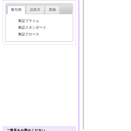
取引所
決算月
業種
東証プライム
東証スタンダード
東証グロース
ご意見をお寄せください