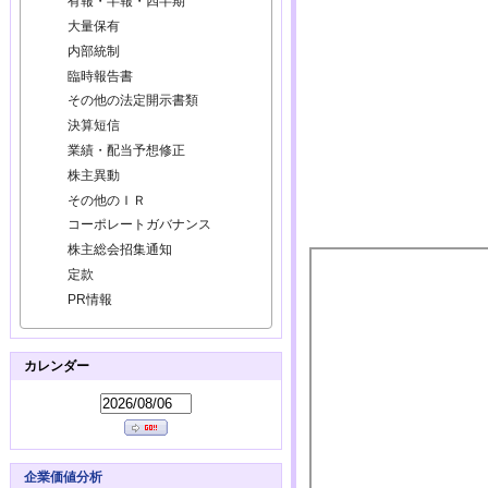
有報・半報・四半期
大量保有
内部統制
臨時報告書
その他の法定開示書類
決算短信
業績・配当予想修正
株主異動
その他のＩＲ
コーポレートガバナンス
株主総会招集通知
定款
PR情報
カレンダー
企業価値分析