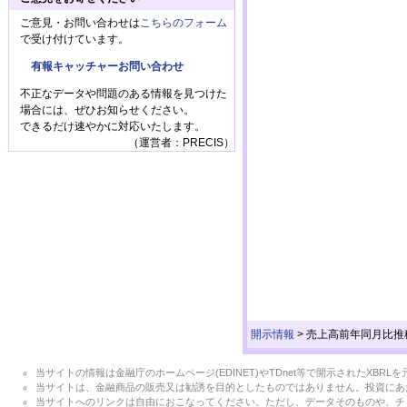
ご意見・お問い合わせは
こちらのフォーム
で受け付けています。
有報キャッチャーお問い合わせ
不正なデータや問題のある情報を見つけた
場合には、ぜひお知らせください。
できるだけ速やかに対応いたします。
（運営者：PRECIS）
開示情報
>
売上高前年同月比推
当サイトの情報は金融庁のホームページ(EDINET)やTDnet等で開示されたX
当サイトは、金融商品の販売又は勧誘を目的としたものではありません。投資にあ
当サイトへのリンクは自由におこなってください。ただし、データそのものや、チ