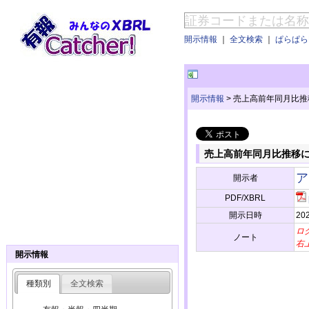
開示情報
｜
全文検索
｜
ぱらぱらE
開示情報
>
売上高前年同月比推
売上高前年同月比推移
ア
開示者
PDF/XBRL
開示日時
202
ロ
ノート
右
開示情報
種類別
全文検索