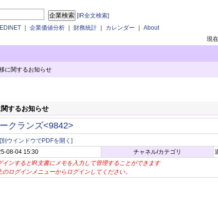
[IR全文検索]
DINET
｜
企業価値分析
｜
財務統計
｜
カレンダー
｜
About
現
移に関するお知らせ
に関するお知らせ
ークランズ<9842>
[別ウインドウでPDFを開く]
5-08-04 15:30
チャネル/カテゴリ
グインするとIR文書にメモを入力して管理することができます
上のログインメニューからログインしてください。