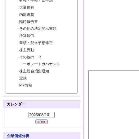
有報・半報・四半期
大量保有
内部統制
臨時報告書
その他の法定開示書類
決算短信
業績・配当予想修正
株主異動
その他のＩＲ
コーポレートガバナンス
株主総会招集通知
定款
PR情報
カレンダー
企業価値分析