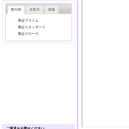
取引所
決算月
業種
東証プライム
東証スタンダード
東証グロース
ご意見をお寄せください