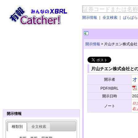
開示情報
｜
全文検索
｜
ぱらぱらE
開示情報
>
片山チエン株式会社
片山チエン株式会社と
オ
開示者
PDF/XBRL
開示日時
202
ロ
ノート
右
開示情報
種類別
全文検索